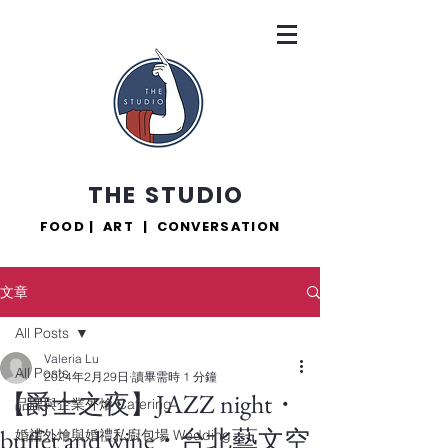
THE STUDIO
FOOD | ART | CONVERSATION
文章
All Posts
Valeria Lu
All Posts
2024年2月29日
讀畢需時 1 分鐘
【爵士之夜】JAZZ night・
品牌與企業外燴 Catering
buffet and wine・台北藝文空
婚禮外燴與婚禮私廚包場 Wedding