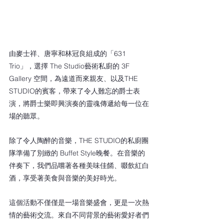
由麥士祥、唐寧和林冠良組成的「631 
Trio」，選擇 The Studio藝術私廚的 3F 
Gallery 空間，為遠道而來親友、以及THE 
STUDIO的賓客，帶來了令人難忘的爵士表
演，將爵士樂即興演奏的靈魂傳遞給每一位在
場的聽眾。
除了令人陶醉的音樂，THE STUDIO的私廚團
隊準備了別緻的 Buffet Style晚餐。在音樂的
伴奏下，我們品嚐著各種美味佳餚、啜飲紅白
酒，享受著美食與音樂的美好時光。
這個活動不僅僅是一場音樂盛會，更是一次熱
情的藝術交流。來自不同背景的藝術愛好者們