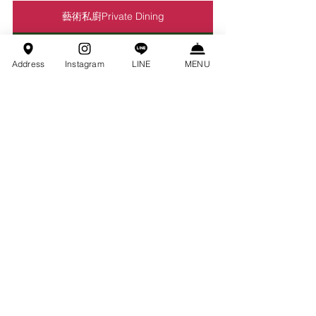
藝術私廚Private Dining
官方LINE洽詢｜ID:@thestudiotw
Address
Instagram
LINE
MENU
美食FOOD
私廚PrivateKitchen
空間租借SPACE
jazz
私廚包場 Private Dining
查看全部
最新文章