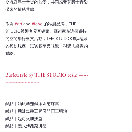
交流對爵士音樂的熱愛，共同感受著爵士音樂
帶來的情感共鳴。
作為 
#art
 and 
#food
 的私廚品牌，THE 
STUDIO歡迎各界音樂家、藝術家在這個獨特
的空間舉行藝文活動，THE STUDIO將以精緻
的餐飲服務，讓賓客享受味覺、視覺與聽覺的
體驗。
Buffetstyle by THE STUDIO team —---
-----------------------
鹹點｜油風蕃茄鹹派＆芝麻葉
鹹點｜燻鮭魚酸豆起司開面三明治
鹹點｜起司火腿拼盤
鹹點｜義式烤蔬菜拼盤