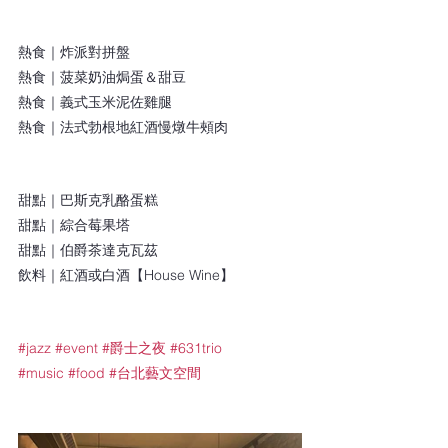
熱食｜炸派對拼盤
熱食｜菠菜奶油焗蛋＆甜豆
熱食｜義式玉米泥佐雞腿
熱食｜法式勃根地紅酒慢燉牛頰肉
甜點｜巴斯克乳酪蛋糕
甜點｜綜合莓果塔
甜點｜伯爵茶達克瓦茲
飲料｜紅酒或白酒【House Wine】
#jazz
#event
#爵士之夜
#631trio
#music
#food
#台北藝文空間