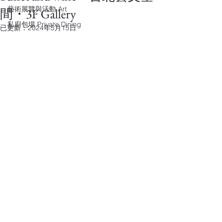
藝術展覽與活動 Art
間・3F Gallery
私廚包場 Private Dining
已更新：
2024年5月15日