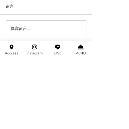
留言
撰寫留言......
【私廚品酒會包場】北科
【同學會包場】TAS
大eMBA 品酒社｜「人氣葡
of 2014 十週
萄酒大賞餐酒搭」品味生
The Studio 
活美學之夜
對
Address
Instagram
LINE
MENU
CONTACT FORM
姓名
聯絡電話