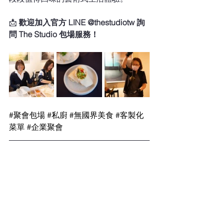
📩 
歡迎加入官方 LINE @thestudiotw 詢
問 The Studio 包場服務！
#聚會包場
#私廚
#無國界美食
#客製化
菜單
#企業聚會