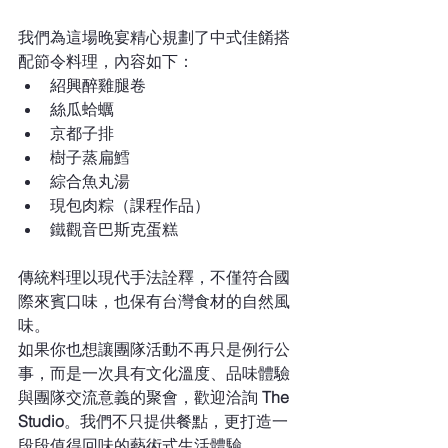
我們為這場晚宴精心規劃了中式佳餚搭
配節令料理，內容如下：
紹興醉雞腿卷
絲瓜蛤蠣
京都子排
樹子蒸扁鱈
綜合魚丸湯
現包肉粽（課程作品）
鐵觀音巴斯克蛋糕
傳統料理以現代手法詮釋，不僅符合國
際來賓口味，也保有台灣食材的自然風
味。
如果你也想讓團隊活動不再只是例行公
事，而是一次具有文化溫度、品味體驗
與團隊交流意義的聚會，歡迎洽詢 
The 
Studio
。我們不只提供餐點，更打造一
段段值得回味的藝術式生活體驗。