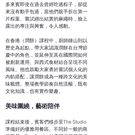
多來賓即使在過去曾經吃過粽子，卻從
來沒有動手包過，當他們親手折出第一
片粽葉、嘗試綁出結實的麻繩時，臉上
露出的專注與興奮，令人感動。
在春捲（潤餅）課程中，廚師鍾山則以
歷史為起點，帶大家認識潤餅在台灣節
慶中的角色，並延伸至其在國際間如何
被創新運用、與西式食材結合呈現不同
風味。他也鼓勵大家勇於嘗試個人化的
內餡搭配，讓潤餅成為一種跨文化的美
味載體。整場教學節奏自然流暢，既有
文化知識，也有實作樂趣。
美味圍繞，藝術陪伴
課程結束後，賓客們移步至The Studio 
準備好的優雅用餐區。不同於一般的商