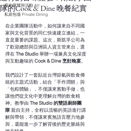
藝術展覽與活動 Art
隊的Cook & Dine 晚餐紀實
私廚包場 Private Dining
在企業團隊活動中，如何讓來自不同國
家與文化背景的同仁快速建立連結，一
直是重要的課題。這次，斯凱孚公司為
了歡迎總部與亞洲區人資主管來台，選
擇在 
The Studio
 舉辦一場兼具文化深度
與互動趣味的 
Cook & Dine 烹飪晚宴
。
我們設計了一套貼近台灣節氣與飲食傳
統的主題式活動，結合「手作潤餅」與
「包粽體驗」，不僅讓來賓動手做，也
讓他們從文化中更理解台灣的飲食精
神。教學由 
The Studio 的雙語廚師團
隊
 親自主持，全程以流暢的英語進行講
解與帶領，不僅讓來賓無語言壓力地參
與，還能進一步了解背後的歷史脈絡與