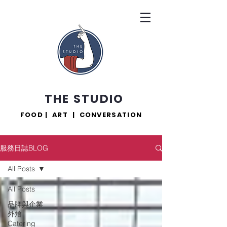
THE STUDIO
FOOD | ART | CONVERSATION
服務日誌BLOG
All Posts
All Posts
品牌與企業
外燴
Catering