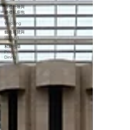
婚禮外燴與
婚禮私廚包
場
Wedding
藝術展覽與
活動 Art
私廚包場
Private
Dining