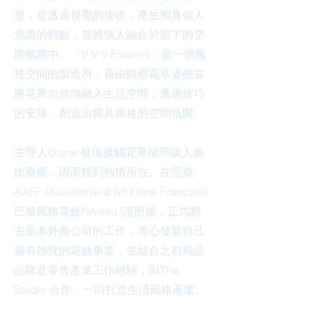
度，是透過視覺的接收，產生獨具個人
意識的觀點，並將個人融合於當下的空
間氛圍中。「V·V·V Flowers」是一個風
格空間的製造所，藉由觀察花草姿態並
將花草自然地融入生活空間，透過技巧
的安排，創造出獨具風格的空間氛圍。
主理人Diane 發現接觸花草能帶讓人無
比療癒，因而找到熱情所在。在完成
AAFF (Academie d'Art Floral Francais)
巴黎風格花藝Niveau I證照後，正式辭
去原本外商公司的工作，專心發展自己
最有熱忱的花藝事業，並結合之前精品
品牌及零售產業工作經驗，與The
Studio 合作，一同打造生活風格產業。