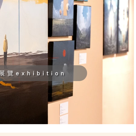
展覽exhibition