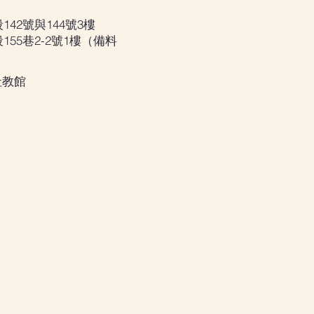
42號與144號3樓
55巷2-2號1樓（備料
教館​