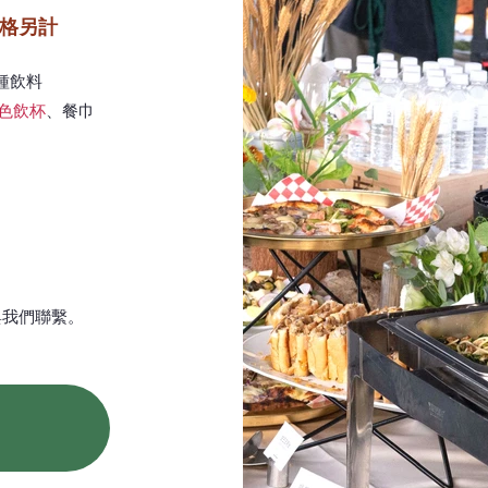
價格另計
種飲料
色飲杯
、餐巾
與我們聯繫。