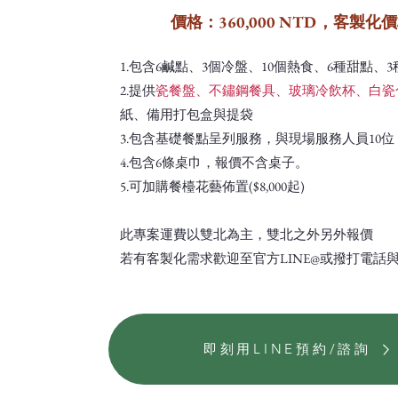
價格：360,000 NTD，客製化
1.
包含6鹹點、3個冷盤、10個熱食、6種甜點、3
2.提供
瓷餐盤、不鏽鋼餐具、玻璃冷飲杯、白瓷
紙、備用打包盒與提袋
3.包含基礎餐點呈列服務，與現場服務人員10位
4.包含6條桌巾，報價不含桌子。
5.可加購餐檯花藝佈置($8,000起)
此專案運費以雙北為主，雙北之外另外報價
若有客製化需求歡迎至官方LINE@或撥打電話
即刻用LINE預約/諮詢